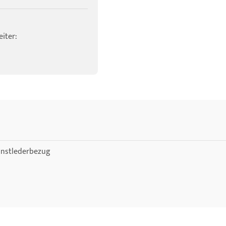
iter:
nstlederbezug