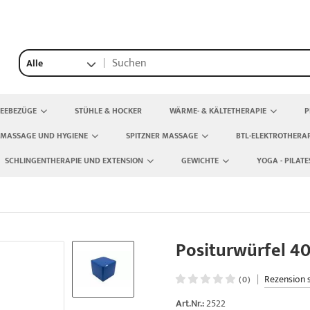
Alle
TEEBEZÜGE
STÜHLE & HOCKER
WÄRME- & KÄLTETHERAPIE
P
 MASSAGE UND HYGIENE
SPITZNER MASSAGE
BTL-ELEKTROTHERAP
SCHLINGENTHERAPIE UND EXTENSION
GEWICHTE
YOGA - PILATE
Positurwürfel 40
|
Rezension 
(0)
Art.Nr.:
2522