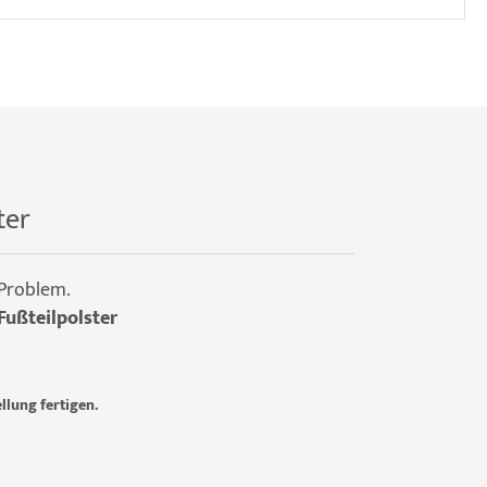
ter
 Problem.
Fußteilpolster
llung fertigen.