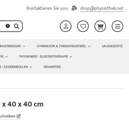
Kontaktieren Sie uns:
shop@physiothek.net
RAXISBEDARF
GYMNASTIK & THERAPIEARTIKEL
SAUNADÜFTE
IE
PHYSIOMED - ELEKTROTHERAPIE
S - FASZIENROLLEN
NEUHEITEN
 x 40 x 40 cm
schreiben