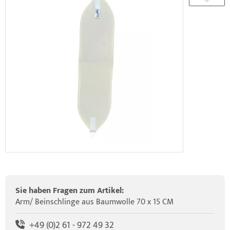
elette & Schädel
ider-Posturmed & Proprio-Swing
HRD Hedge Hock (NEU IM SORTIMENT)
wegungstherapie
gapparate
traschallkontakt-Gel
rossenwand
HRD Elasko (NEU IM SORTIMENT)
rätewagen & Zubehör
ALOS Vertikalzug
tzt-Vintage Series
ALOS Trainingstische
Sie haben Fragen zum Artikel:
Arm/ Beinschlinge aus Baumwolle 70 x 15 CM
+49 (0)2 61 - 972 49 32