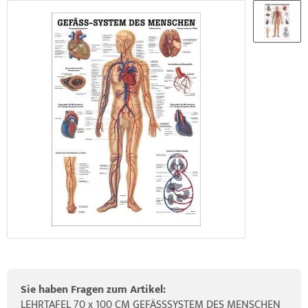
ider-Posturmed & Proprio-Swing
HRD Hedge Hock (NEU IM SORTIMENT)
wegungstherapie
gapparate
rossenwand
HRD Elasko (NEU IM SORTIMENT)
rätewagen & Zubehör
ALOS Vertikalzug
tzt-Vintage Series
ALOS Trainingstische
Sie haben Fragen zum Artikel:
LEHRTAFEL 70 x 100 CM GEFÄSSSYSTEM DES MENSCHEN