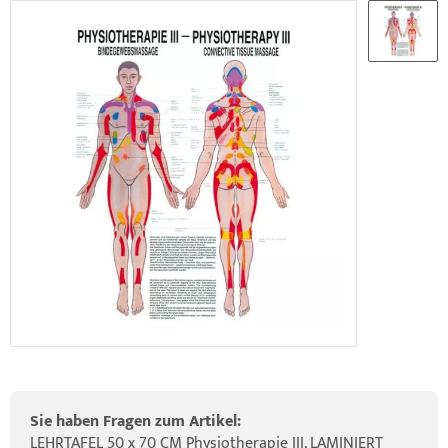
ider-Posturmed & Proprio-Swing
HRD Hedge Hock (NEU IM SORTIMENT)
wegungstherapie
gapparate
rossenwand
HRD Elasko (NEU IM SORTIMENT)
rätewagen & Zubehör
ALOS Vertikalzug
tzt-Vintage Series
ALOS Trainingstische
Sie haben Fragen zum Artikel:
LEHRTAFEL 50 x 70 CM Physiotherapie III, LAMINIERT