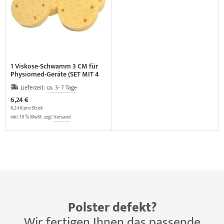
1 Viskose-Schwamm 3 CM für
Physiomed-Geräte (SET MIT 4
STÜCK)
Lieferzeit:
ca. 3- 7 Tage
6,24 €
6,24 € pro Stück
inkl. 19 % MwSt. zzgl.
Versand
Polster defekt?
Wir fertigen Ihnen das passende