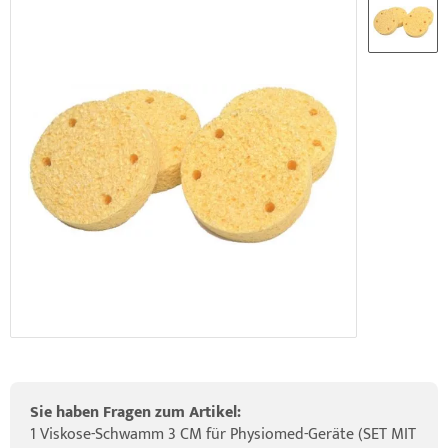
elette & Schädel
ider-Posturmed & Proprio-Swing
HRD Hedge Hock (NEU IM SORTIMENT)
wegungstherapie
gapparate
traschallkontakt-Gel
rossenwand
HRD Elasko (NEU IM SORTIMENT)
rätewagen & Zubehör
ALOS Vertikalzug
tzt-Vintage Series
ALOS Trainingstische
Sie haben Fragen zum Artikel:
1 Viskose-Schwamm 3 CM für Physiomed-Geräte (SET MIT