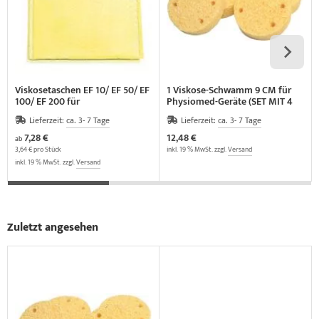
Viskosetaschen EF 10/ EF 50/ EF
1 Viskose-Schwamm 9 CM für
100/ EF 200 für
Physiomed-Geräte (SET MIT 4
Plattenelektroden (PAARWEISE)
STÜCK)
Lieferzeit:
ca. 3- 7 Tage
Lieferzeit:
ca. 3- 7 Tage
7,28 €
12,48 €
ab
3,64 € pro Stück
inkl. 19 % MwSt. zzgl.
Versand
inkl. 19 % MwSt. zzgl.
Versand
Zuletzt angesehen