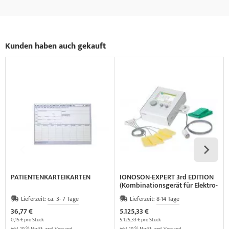
Kunden haben auch gekauft
PATIENTENKARTEIKARTEN
IONOSON-EXPERT 3rd EDITION
(Kombinationsgerät für Elektro-
und Ultraschalltherapie)
Lieferzeit:
ca. 3- 7 Tage
Lieferzeit:
8-14 Tage
36,77 €
5.125,33 €
0,15 € pro Stück
5.125,33 € pro Stück
inkl. 19 % MwSt. zzgl.
Versand
inkl. 19 % MwSt. zzgl.
Versand