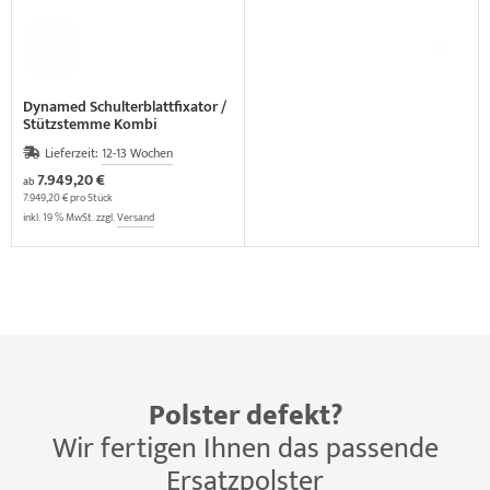
Dynamed Schulterblattfixator /
Stützstemme Kombi
(Polsterfarbe & Versandkosten
Lieferzeit:
12-13 Wochen
auf Anfrage)
7.949,20 €
ab
7.949,20 € pro Stück
inkl. 19 % MwSt. zzgl.
Versand
Polster defekt?
Wir fertigen Ihnen das passende
Ersatzpolster