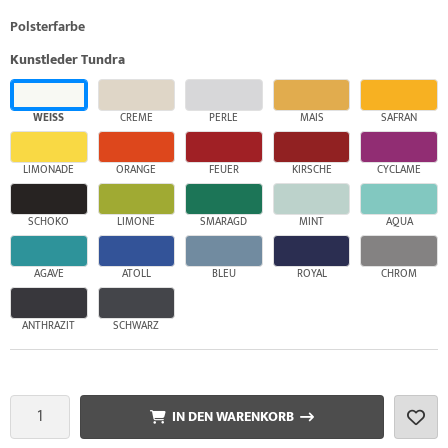
Polsterfarbe
Kunstleder Tundra
WEISS
CREME
PERLE
MAIS
SAFRAN
LIMONADE
ORANGE
FEUER
KIRSCHE
CYCLAME
SCHOKO
LIMONE
SMARAGD
MINT
AQUA
AGAVE
ATOLL
BLEU
ROYAL
CHROM
ANTHRAZIT
SCHWARZ
IN DEN WARENKORB