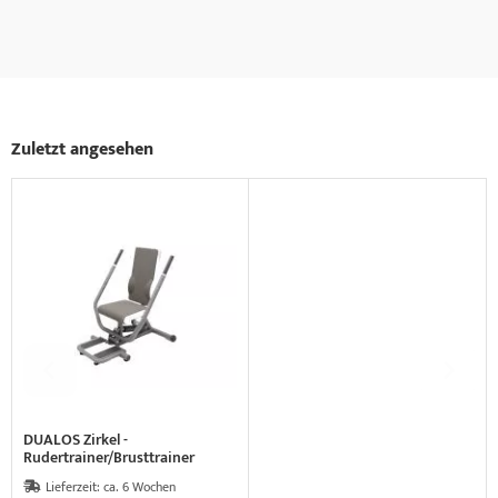
Zuletzt angesehen
DUALOS Zirkel -
Rudertrainer/Brusttrainer
(VERSANDKOSTEN AUF
Lieferzeit:
ca. 6 Wochen
ANFRAGE)