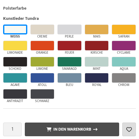
Polsterfarbe
Kunstleder Tundra
WEISS
CREME
PERLE
MAIS
SAFRAN
LIMONADE
ORANGE
FEUER
KIRSCHE
CYCLAME
SCHOKO
LIMONE
SMARAGD
MINT
AQUA
AGAVE
ATOLL
BLEU
ROYAL
CHROM
ANTHRAZIT
SCHWARZ
IN DEN WARENKORB