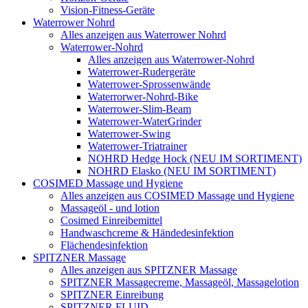
Vision-Fitness-Geräte
Waterrower Nohrd
Alles anzeigen aus Waterrower Nohrd
Waterrower-Nohrd
Alles anzeigen aus Waterrower-Nohrd
Waterrower-Rudergeräte
Waterrower-Sprossenwände
Waterrorwer-Nohrd-Bike
Waterrower-Slim-Beam
Waterrower-WaterGrinder
Waterrower-Swing
Waterrower-Triatrainer
NOHRD Hedge Hock (NEU IM SORTIMENT)
NOHRD Elasko (NEU IM SORTIMENT)
COSIMED Massage und Hygiene
Alles anzeigen aus COSIMED Massage und Hygiene
Massageöl - und lotion
Cosimed Einreibemittel
Handwaschcreme & Händedesinfektion
Flächendesinfektion
SPITZNER Massage
Alles anzeigen aus SPITZNER Massage
SPITZNER Massagecreme, Massageöl, Massagelotion
SPITZNER Einreibung
SPITZNER FLUID