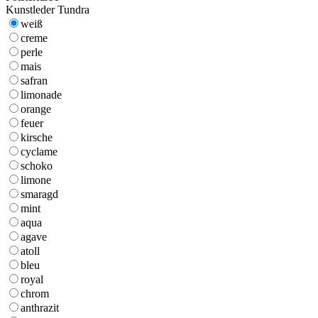
Kunstleder Tundra
weiß
creme
perle
mais
safran
limonade
orange
feuer
kirsche
cyclame
schoko
limone
smaragd
mint
aqua
agave
atoll
bleu
royal
chrom
anthrazit