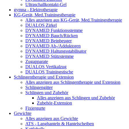
Ultraschallkontakt-Gel
gymna - Elektrotherapie
KG-Gerät, Med.Trainingstherapie
Alles anzeigen aus KG-Gerät, Med.Trainingstherapie
DUALOS Zirkel
DYNAMED Funktionsstemme
DYNAMED Bauch/Rücken
DYNAMED Beinbeuger
DYNAMED Ab-/Adduktoren
DYNAMED Haltungsstabilisator
DYNAMED Stützstemme
Zugapparate
DUALOS Vertikalzug
DUALOS Trainingstische
Schlingentherapie und Extension
Alles anzeigen aus Schlingentherapie und Extension
Schlingengitter
Schlingen und Zubehör
Alles anzeigen aus Schlingen und Zubehör
Zubehör-Extension
Fixiergurte
Gewichte
Alles anzeigen aus Gewichte
ATS - Langhanteln & Hantelscheiben
Kettlebells