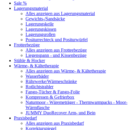
Sale %
Lagerungsmaterial
Alles anzeigen aus Lagerungsmaterial
Gewichts-/Sandsäcke
Lagerungskeile
Lagerungskissen
Lagerungsrollen
Positurrechteck und Positurwürfel
Frotteebezüge
Alles anzeigen aus Frotteebezüge
Liegenspann - und Kissenbezüge
Stühle & Hocker
Wärme- & Kältetherapie
Alles anzeigen aus Wärme- & Kältetherapie
Wasserbäder
Rührwerke/Wärmeschränke
Rotlichtstrahler
Fango-Tücher & Fango-Folie
Kompressen & Gefrierbox
Naturmoor - Wäremeträger - Thermwarmpacks - Moor-
Wärmflasche
JUMMY DuoRecover Arm- und Bein
Praxisbedarf
Alles anzeigen aus Praxisbedarf
Korrekturspiegel