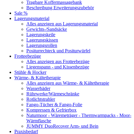
Tragbare Koffermassagebank
Beschreibung Erweiterungszubehör
Sale %
Lagerungsmaterial
Alles anzeigen aus Lagerungsmaterial
Gewichts-/Sandsäcke
Lagerungskeile
Lagerungskissen
Lagerungsrollen
Positurrechteck und Positurwürfel
Frotteebezüge
Alles anzeigen aus Frotteebezüge
Liegenspann - und Kissenbezüge
Stühle & Hocker
Wärme- & Kältetherapie
Alles anzeigen aus Wärme- & Kältetherapie
Wasserbäder
Rührwerke/Wärmeschränke
Rotlichtstrahler
Fango-Tücher & Fango-Folie
Kompressen & Gefrierbox
Naturmoor - Wäremeträger - Thermwarmpacks - Moor-
Wärmflasche
JUMMY DuoRecover Arm- und Bein
Praxisbedarf