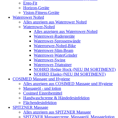
Ergo-Fit
Horizon-Geräte
Vision-Fitness-Geräte
Waterrower Nohrd
Alles anzeigen aus Waterrower Nohrd
Waterrower-Nohrd
Alles anzeigen aus Waterrower-Nohrd
Waterrower-Rudergeräte
Waterrower-Sprossenwände
Waterrorwer-Nohrd-Bike
Waterrower-Slim-Beam
Waterrower-WaterGrinder
Waterrower-Swing
Waterrower-Triatrainer
NOHRD Hedge Hock (NEU IM SORTIMENT)
NOHRD Elasko (NEU IM SORTIMENT)
COSIMED Massage und Hygiene
Alles anzeigen aus COSIMED Massage und Hygiene
Massageöl - und lotion
Cosimed Einreibemittel
Handwaschcreme & Händedesinfektion
Flächendesinfektion
SPITZNER Massage
Alles anzeigen aus SPITZNER Massage
SPITZNER Massagecreme, Massageöl, Massagelotion