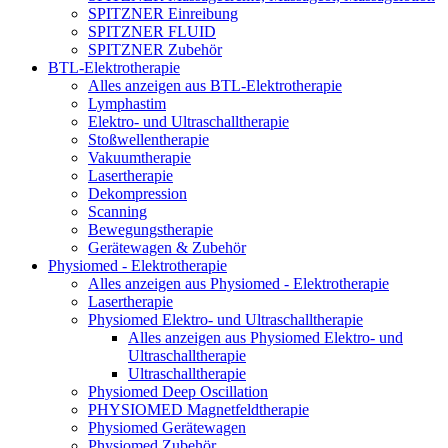
SPITZNER Einreibung
SPITZNER FLUID
SPITZNER Zubehör
BTL-Elektrotherapie
Alles anzeigen aus BTL-Elektrotherapie
Lymphastim
Elektro- und Ultraschalltherapie
Stoßwellentherapie
Vakuumtherapie
Lasertherapie
Dekompression
Scanning
Bewegungstherapie
Gerätewagen & Zubehör
Physiomed - Elektrotherapie
Alles anzeigen aus Physiomed - Elektrotherapie
Lasertherapie
Physiomed Elektro- und Ultraschalltherapie
Alles anzeigen aus Physiomed Elektro- und
Ultraschalltherapie
Ultraschalltherapie
Physiomed Deep Oscillation
PHYSIOMED Magnetfeldtherapie
Physiomed Gerätewagen
Physiomed Zubehör