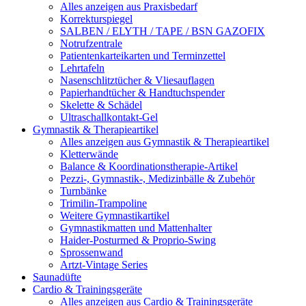
Alles anzeigen aus Praxisbedarf
Korrekturspiegel
SALBEN / ELYTH / TAPE / BSN GAZOFIX
Notrufzentrale
Patientenkarteikarten und Terminzettel
Lehrtafeln
Nasenschlitztücher & Vliesauflagen
Papierhandtücher & Handtuchspender
Skelette & Schädel
Ultraschallkontakt-Gel
Gymnastik & Therapieartikel
Alles anzeigen aus Gymnastik & Therapieartikel
Kletterwände
Balance & Koordinationstherapie-Artikel
Pezzi-, Gymnastik-, Medizinbälle & Zubehör
Turnbänke
Trimilin-Trampoline
Weitere Gymnastikartikel
Gymnastikmatten und Mattenhalter
Haider-Posturmed & Proprio-Swing
Sprossenwand
Artzt-Vintage Series
Saunadüfte
Cardio & Trainingsgeräte
Alles anzeigen aus Cardio & Trainingsgeräte