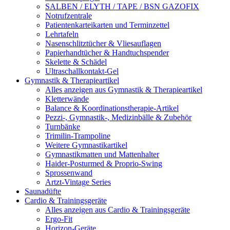
SALBEN / ELYTH / TAPE / BSN GAZOFIX
Notrufzentrale
Patientenkarteikarten und Terminzettel
Lehrtafeln
Nasenschlitztücher & Vliesauflagen
Papierhandtücher & Handtuchspender
Skelette & Schädel
Ultraschallkontakt-Gel
Gymnastik & Therapieartikel
Alles anzeigen aus Gymnastik & Therapieartikel
Kletterwände
Balance & Koordinationstherapie-Artikel
Pezzi-, Gymnastik-, Medizinbälle & Zubehör
Turnbänke
Trimilin-Trampoline
Weitere Gymnastikartikel
Gymnastikmatten und Mattenhalter
Haider-Posturmed & Proprio-Swing
Sprossenwand
Artzt-Vintage Series
Saunadüfte
Cardio & Trainingsgeräte
Alles anzeigen aus Cardio & Trainingsgeräte
Ergo-Fit
Horizon-Geräte