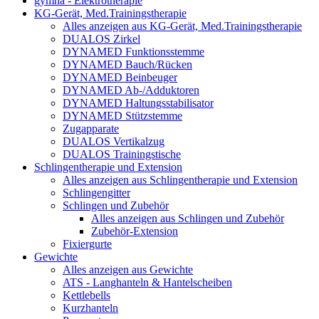
gymna - Elektrotherapie
KG-Gerät, Med.Trainingstherapie
Alles anzeigen aus KG-Gerät, Med.Trainingstherapie
DUALOS Zirkel
DYNAMED Funktionsstemme
DYNAMED Bauch/Rücken
DYNAMED Beinbeuger
DYNAMED Ab-/Adduktoren
DYNAMED Haltungsstabilisator
DYNAMED Stützstemme
Zugapparate
DUALOS Vertikalzug
DUALOS Trainingstische
Schlingentherapie und Extension
Alles anzeigen aus Schlingentherapie und Extension
Schlingengitter
Schlingen und Zubehör
Alles anzeigen aus Schlingen und Zubehör
Zubehör-Extension
Fixiergurte
Gewichte
Alles anzeigen aus Gewichte
ATS - Langhanteln & Hantelscheiben
Kettlebells
Kurzhanteln