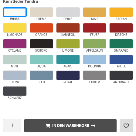
Kunstleder Tundra
WEISS
CREME
PERLE
MAIS
SAFRAN
LIMONADE
ORANGE
KARNEOL
FEUER
KIRSCHE
CYCLAME
SCHOKO
LIMONE
APFELGRÜN
SMARAGD
MINT
AQUA
AGAVE
DOLPHIN
ATOLL
STONE
BLEU
ROYAL
CHROM
ANTHRAZIT
SCHWARZ
IN DEN WARENKORB