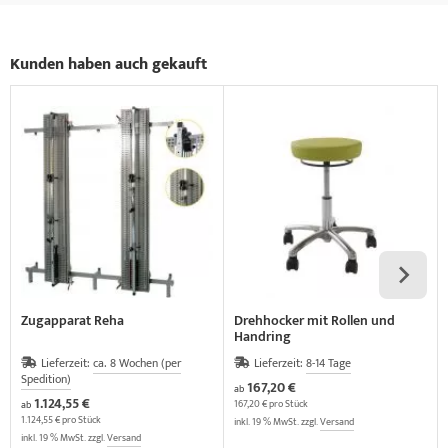
Kunden haben auch gekauft
Zugapparat Reha
Drehhocker mit Rollen und
Handring
Lieferzeit:
ca. 8 Wochen (per
Lieferzeit:
8-14 Tage
Spedition)
167,20 €
ab
1.124,55 €
167,20 € pro Stück
ab
1.124,55 € pro Stück
inkl. 19 % MwSt. zzgl.
Versand
inkl. 19 % MwSt. zzgl.
Versand