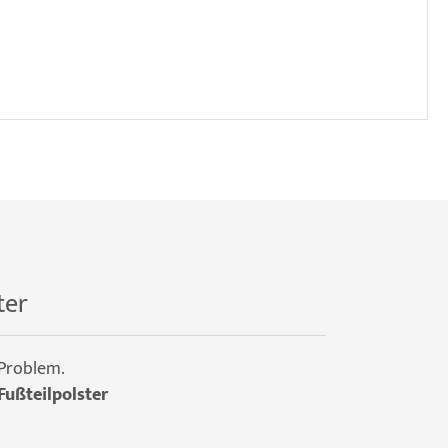
ter
 Problem.
Fußteilpolster