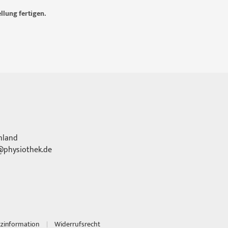
llung fertigen.
hland
physiothek.de
tzinformation
Widerrufsrecht