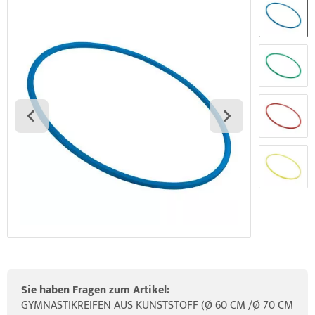
elette & Schädel
HRD Hedge Hock (NEU IM SORTIMENT)
wegungstherapie
gapparate
traschallkontakt-Gel
HRD Elasko (NEU IM SORTIMENT)
rätewagen & Zubehör
ALOS Vertikalzug
ALOS Trainingstische
Sie haben Fragen zum Artikel:
GYMNASTIKREIFEN AUS KUNSTSTOFF (Ø 60 CM /Ø 70 CM