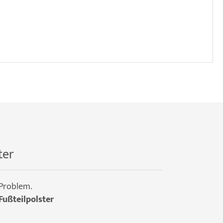
ter
 Problem.
Fußteilpolster