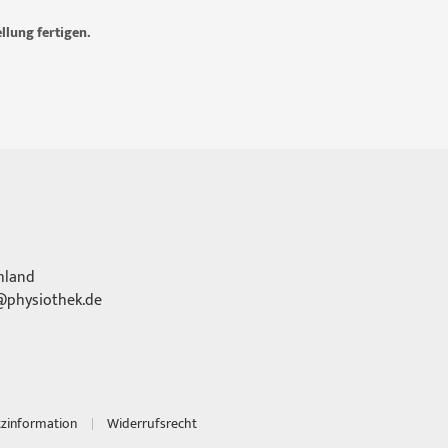
llung fertigen.
hland
physiothek.de
tzinformation
Widerrufsrecht