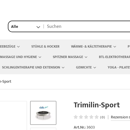
Alle
TEEBEZÜGE
STÜHLE & HOCKER
WÄRME- & KÄLTETHERAPIE
P
 MASSAGE UND HYGIENE
SPITZNER MASSAGE
BTL-ELEKTROTHERAP
SCHLINGENTHERAPIE UND EXTENSION
GEWICHTE
YOGA - PILATE
in-Sport
Trimilin-Sport
|
Rezension 
(0)
Art.Nr.:
3603