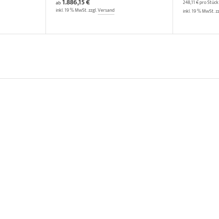
1.886,15 €
248,11 € pro Stück
ab
inkl. 19 % MwSt. zzgl.
Versand
inkl. 19 % MwSt. z