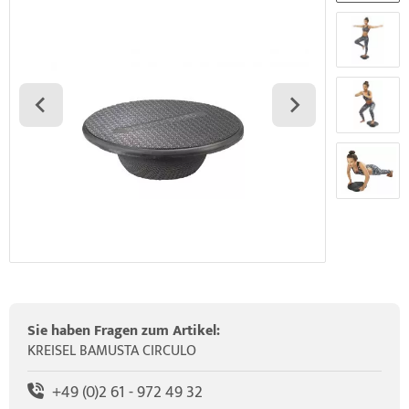
elette & Schädel
HRD Hedge Hock (NEU IM SORTIMENT)
wegungstherapie
gapparate
traschallkontakt-Gel
HRD Elasko (NEU IM SORTIMENT)
rätewagen & Zubehör
ALOS Vertikalzug
ALOS Trainingstische
Sie haben Fragen zum Artikel:
KREISEL BAMUSTA CIRCULO
+49 (0)2 61 - 972 49 32