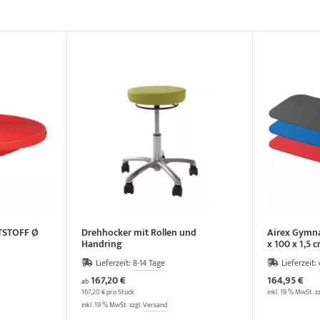
TSTOFF Ø
Drehhocker mit Rollen und
Airex Gymna
Handring
x 100 x 1,5 
Lieferzeit:
8-14 Tage
Lieferzeit:
167,20 €
164,95 €
ab
167,20 € pro Stück
inkl. 19 % MwSt. z
inkl. 19 % MwSt. zzgl.
Versand