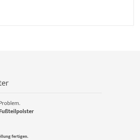
ter
 Problem.
Fußteilpolster
llung fertigen.