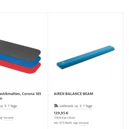
stikmatten, Corona 185
AIREX-BALANCE-BEAM
cm
ca. 3- 7 Tage
Lieferzeit:
ca. 3- 7 Tage
139,95 €
zgl.
Versand
139,95 € pro Stück
inkl. 19 % MwSt. zzgl.
Versand