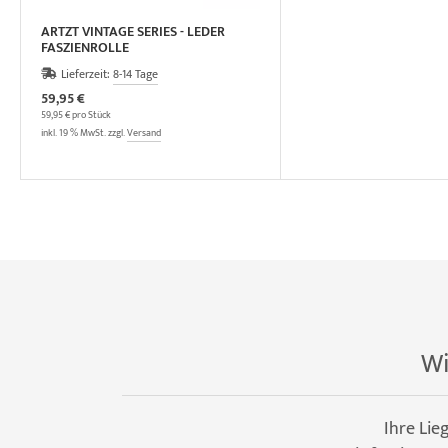
ARTZT VINTAGE SERIES - LEDER
FASZIENROLLE
Lieferzeit:
8-14 Tage
59,95 €
59,95 € pro Stück
inkl. 19 % MwSt. zzgl.
Versand
Wi
Ihre Lie