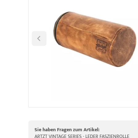
elette & Schädel
HRD Hedge Hock (NEU IM SORTIMENT)
wegungstherapie
gapparate
traschallkontakt-Gel
HRD Elasko (NEU IM SORTIMENT)
rätewagen & Zubehör
ALOS Vertikalzug
ALOS Trainingstische
Sie haben Fragen zum Artikel:
ARTZT VINTAGE SERIES - LEDER FASZIENROLLE