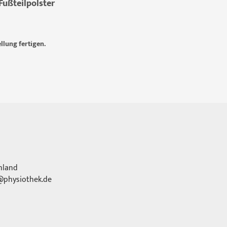
Fußteilpolster
llung fertigen.
hland
physiothek.de