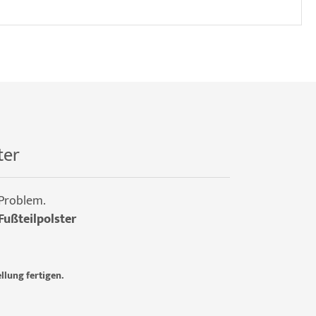
ter
 Problem.
Fußteilpolster
llung fertigen.