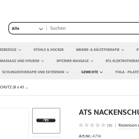
Alle
TEEBEZÜGE
STÜHLE & HOCKER
WÄRME- & KÄLTETHERAPIE
P
 MASSAGE UND HYGIENE
SPITZNER MASSAGE
BTL-ELEKTROTHERAP
SCHLINGENTHERAPIE UND EXTENSION
GEWICHTE
YOGA - PILATE
ATS NACKENSCHUTZ (8 x 45 CM)
ATS NACKENSCHU
|
Rezension 
(0)
Art.Nr.:
4714