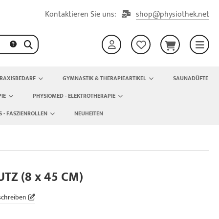
Kontaktieren Sie uns:
shop@physiothek.net
RAXISBEDARF
GYMNASTIK & THERAPIEARTIKEL
SAUNADÜFTE
IE
PHYSIOMED - ELEKTROTHERAPIE
S - FASZIENROLLEN
NEUHEITEN
TZ (8 x 45 CM)
schreiben