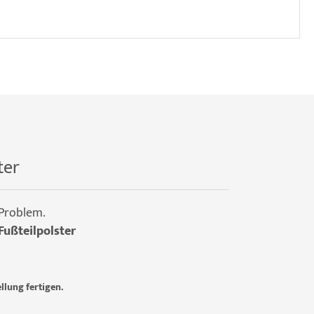
ter
 Problem.
Fußteilpolster
llung fertigen.