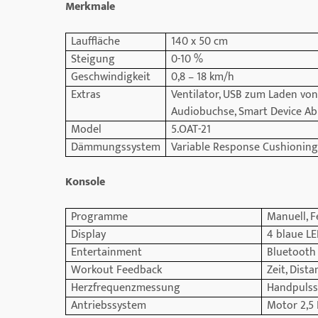
Merkmale
Lauffläche
140 x 50 cm
Steigung
0-10 %
Geschwindigkeit
0,8 – 18 km/h
Extras
Ventilator, USB zum Laden von
Audiobuchse, Smart Device Ab
Model
5.OAT-21
Dämmungssystem
Variable Response Cushioning
Konsole
Programme
Manuell, F
Display
4 blaue LE
Entertainment
Bluetooth 
Workout Feedback
Zeit, Dist
Herzfrequenzmessung
Handpulss
Antriebssystem
Motor 2,5 