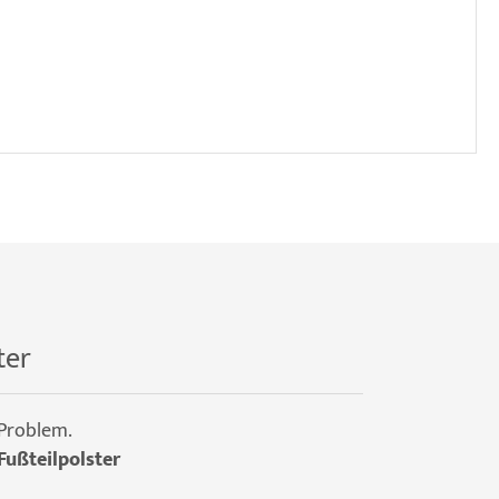
ter
 Problem.
Fußteilpolster