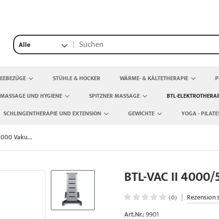
Alle
TEEBEZÜGE
STÜHLE & HOCKER
WÄRME- & KÄLTETHERAPIE
P
 MASSAGE UND HYGIENE
SPITZNER MASSAGE
BTL-ELEKTROTHERAP
SCHLINGENTHERAPIE UND EXTENSION
GEWICHTE
YOGA - PILATE
BTL-VAC II 4000/5000 Vakuumgerät
BTL-VAC II 4000
|
Rezension 
(0)
Art.Nr.:
9901