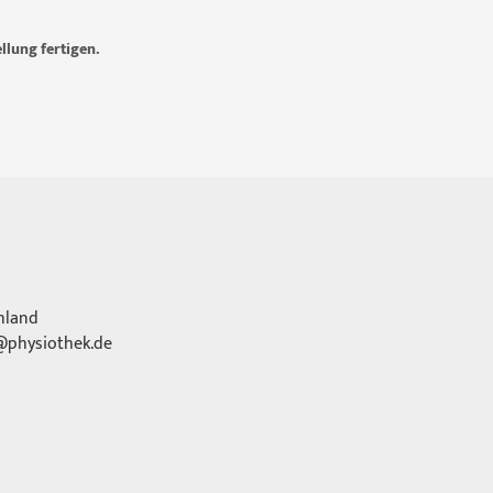
llung fertigen.
hland
physiothek.de