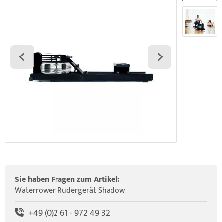
elette & Schädel
ider-Posturmed & Proprio-Swing
wegungstherapie
gapparate
traschallkontakt-Gel
rossenwand
rätewagen & Zubehör
ALOS Vertikalzug
tzt-Vintage Series
ALOS Trainingstische
Sie haben Fragen zum Artikel:
Waterrower Rudergerät Shadow
+49 (0)2 61 - 972 49 32