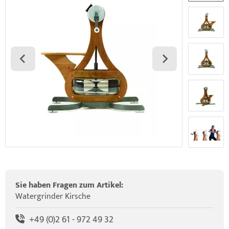
elette & Schädel
ider-Posturmed & Proprio-Swing
wegungstherapie
gapparate
traschallkontakt-Gel
rossenwand
rätewagen & Zubehör
ALOS Vertikalzug
tzt-Vintage Series
ALOS Trainingstische
Sie haben Fragen zum Artikel:
Watergrinder Kirsche
+49 (0)2 61 - 972 49 32