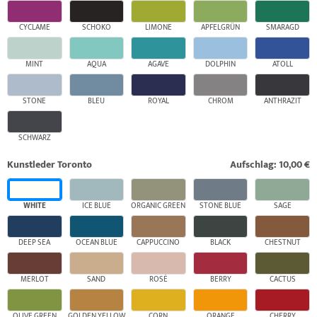
CYCLAME
SCHOKO
LIMONE
APFELGRÜN
SMARAGD
MINT
AQUA
AGAVE
DOLPHIN
ATOLL
STONE
BLEU
ROYAL
CHROM
ANTHRAZIT
SCHWARZ
Kunstleder Toronto
Aufschlag: 10,00 €
WHITE
ICE BLUE
ORGANIC GREEN
STONE BLUE
SAGE
DEEP SEA
OCEAN BLUE
CAPPUCCINO
BLACK
CHESTNUT
MERLOT
SAND
ROSÉ
BERRY
CACTUS
OLIVE GREEN
GOLDEN YELLOW
CORN
ORANGE
CHERRY