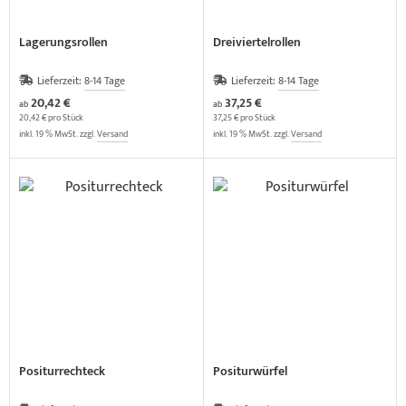
Lagerungsrollen
Dreiviertelrollen
Lieferzeit:
8-14 Tage
Lieferzeit:
8-14 Tage
20,42 €
37,25 €
ab
ab
20,42 € pro Stück
37,25 € pro Stück
inkl. 19 % MwSt. zzgl.
Versand
inkl. 19 % MwSt. zzgl.
Versand
Positurrechteck
Positurwürfel