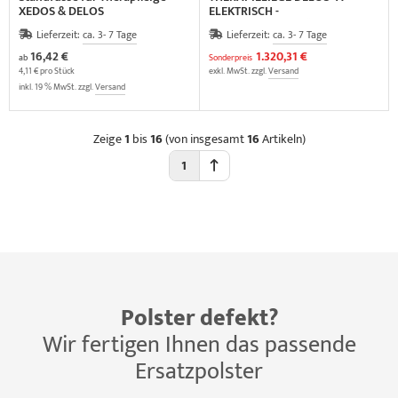
XEDOS & DELOS
ELEKTRISCH -
AUSSTELLUNGSSTÜCK
Lieferzeit:
ca. 3- 7 Tage
Lieferzeit:
ca. 3- 7 Tage
16,42 €
1.320,31 €
ab
Sonderpreis
4,11 € pro Stück
exkl. MwSt. zzgl.
Versand
inkl. 19 % MwSt. zzgl.
Versand
Zeige
1
bis
16
(von insgesamt
16
Artikeln)
1
Polster defekt?
Wir fertigen Ihnen das passende
Ersatzpolster