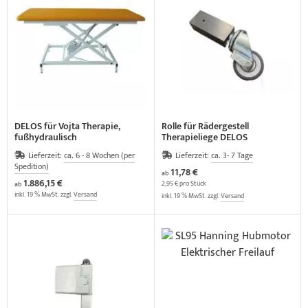
DELOS für Vojta Therapie,
Rolle für Rädergestell
fußhydraulisch
Therapieliege DELOS
Lieferzeit:
ca. 6 - 8 Wochen (per
Lieferzeit:
ca. 3- 7 Tage
Spedition)
11,78 €
ab
1.886,15 €
2,95 € pro Stück
ab
inkl. 19 % MwSt. zzgl.
Versand
inkl. 19 % MwSt. zzgl.
Versand