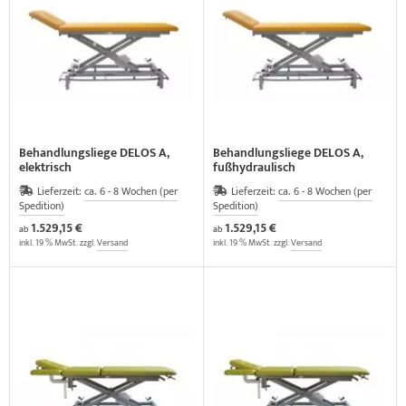
elette & Schädel
ider-Posturmed & Proprio-Swing
HRD Hedge Hock (NEU IM SORTIMENT)
wegungstherapie
gapparate
traschallkontakt-Gel
rossenwand
HRD Elasko (NEU IM SORTIMENT)
rätewagen & Zubehör
ALOS Vertikalzug
tzt-Vintage Series
ALOS Trainingstische
Behandlungsliege DELOS A,
Behandlungsliege DELOS A,
elektrisch
fußhydraulisch
Lieferzeit:
ca. 6 - 8 Wochen (per
Lieferzeit:
ca. 6 - 8 Wochen (per
Spedition)
Spedition)
1.529,15 €
1.529,15 €
ab
ab
inkl. 19 % MwSt. zzgl.
Versand
inkl. 19 % MwSt. zzgl.
Versand