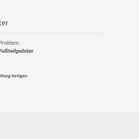
ter
 Problem.
Fußteilpolster
llung fertigen.