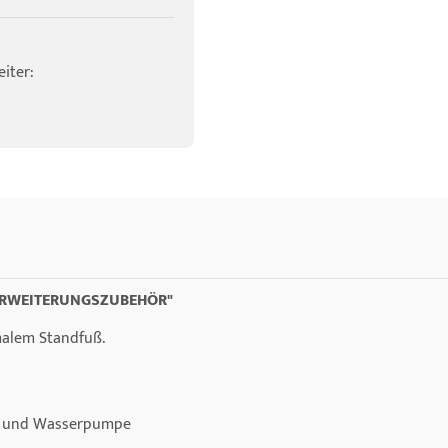
iter:
"ERWEITERUNGSZUBEHÖR"
alem Standfuß.
el und Wasserpumpe