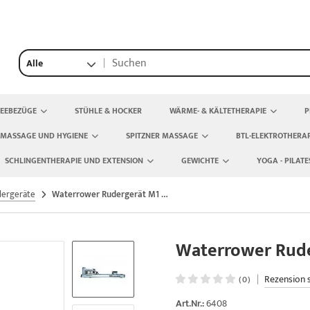
Alle
TEEBEZÜGE
STÜHLE & HOCKER
WÄRME- & KÄLTETHERAPIE
P
 MASSAGE UND HYGIENE
SPITZNER MASSAGE
BTL-ELEKTROTHERAP
SCHLINGENTHERAPIE UND EXTENSION
GEWICHTE
YOGA - PILATE
ergeräte
Waterrower Rudergerät M1 Lorise - Silber
Waterrower Ruder
|
Rezension 
(0)
Art.Nr.:
6408